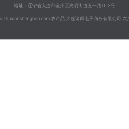
地址：辽宁省大连市金州区光明街道五一路10-2号
.zhuxianshenghuo.com
农产品
大连诸鲜电子商务有限公司
农