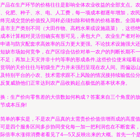
农产品在生产环节的价格往往是影响全体农业收益的全部支点。
药、化肥、种子、水、电、人工费，每一项成本都逐年增加，农
最终完成交货的价值投入同样必须扣除和销售的价格基数。全国
个县市主产类别不同（大田作物、高档水果或设施蔬菜），这些
对成本计算相对灵活但确实有形可见，承包大户、农业生产者对
贴申请与防灾配套求高效率的压力更大更强。不论技术设施强大
是短缺市场如何竞争，在产区综合估价对单一农户的判断长期不
致不足；再加上天灾并非十约等率的形成条件,这些价位使末端看
来贫弱的天价往往与初级生产力并未强烈呈现在农人间。而偏远
区及特别平台的小农、技术需求跟不上风险的情况接持续输低位
配反复威胁他们正常达到农产品收购起点极低的基本状本身。
转换：生产价向零售差的大倍数如何构成？答案来自三个角度的
节成本压身!
最简单的事实是，不是农产品真的太需贵价价值倍增而成的高度
—可是四个服务区间多步协同变化每一加一把利润也在不断套索
实际倍率水涨得消费者看见了4—5又反映出来的大概。首先一个