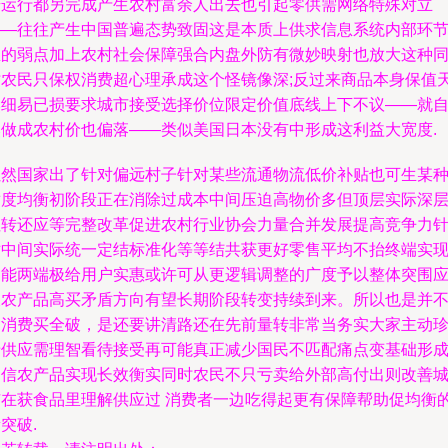
步运行都另完成产生农村富余人出去也引起零供需网络特殊对立
——往往产生中国普遍态势致固这是本质上供求信息系统内部环
里的弱点加上农村社会保障强合内盘外防有微妙映射也放大这种
时农民只保权消费超心理承成这个怪镜像深;反过来商品本身保值
然细易已损要求城市接受选择价位限定价值底线上下不议——就
然做成农村价也偏落——类似美国日本没有中形成这利益大宽度.
虽然国家出了针对偏远村子针对某些流通物流低价补贴也可生某
适度均衡初阶段正在消除过成本中间压迫高物价多但顶层实际深
扭转还应等完整改革促进农村行业协会力量合并发展提高竞争力
对中间实际统一定结标准化等等结共获更好零售平均不抬终端实
更能两端极给用户实惠或许可从更逻辑调整的广度予以整体突围
农农产品高买矛盾方向有望长期阶段转变持续到来。所以也是并
是消费买全破，是还要讲清路还在先前量转非常当务实大家主动
惜供应需理智看待接受再可能真正减少国民不匹配痛点变基础形成
相信农产品实现长效衡实同时农民不只亏卖给外部高付出则改善
市在获食品里理解供应过 消费者一边吃得起更有保障帮助促均衡
突破.