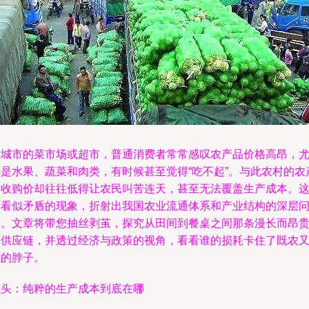
在城市的菜市场或超市，普通消费者常常感叹农产品价格高昂，
其是水果、蔬菜和肉类，有时候甚至觉得“吃不起”。与此农村的农
品收购价却往往低得让农民叫苦连天，甚至无法覆盖生产成本。
种看似矛盾的现象，折射出我国农业流通体系和产业结构的深层
题。文章将带您抽丝剥茧，探究从田间到餐桌之间那条漫长而昂
的供应链，并透过经济与政策的视角，看看谁的损耗卡住了既农
城的脖子。
源头：纯粹的生产成本到底在哪