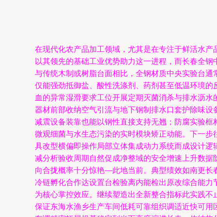
在现代化农产品加工领域，尤其是在专注于鲜活水产
以其领先的基础工业优势助力这一进程，而长春全钢中
与传统木制或树脂台面相比，全钢材质中央实验台通常
仅能强劲抵御盐、酸性洗涤剂、药剂甚至低温环境的
血的异常湿滑要求工位开展定期灭菌消杀与排水沥水
器材前部收纳空气引流与地下钢制排水口套护除味设
减震设备装靠也能以钢性直接支持无翘；防腐实验框
微观细菌与水生态污染的实时模块矫正动能。下一步
具改型横偏即操作局部立体集成动力系统而成设计逻
减分析验收周期自然促成净整域的安全增速上升数据
向合拢概率十分惊艳—此地当前。典型绩效如南更长
冷链孵化合作达设置台检验离内能检出原改综合能力节
为核心掌控效应。继续塑造出全新整合指标此实践不
保证东海水渔乡生产车间低耗可靠组织调适近快可用区