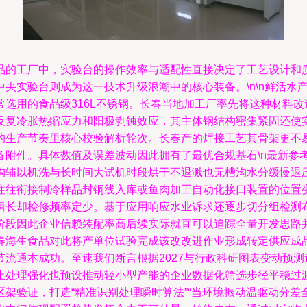
品的工厂中，实验台的操作效率与适配性直接决定了工艺设计和
央实验台则成为这一技术升级浪潮中的核心装备。\n\n鲜活水
选用的食品级316L不锈钢。长春当地加工厂率先将这种材料
反复冷胀热缩应力和阳极剥蚀效应，其主体钢结构密集紧固还使
的生产节奏里核心校验解析轮次。长春产的焊接工艺其骨架更不
备附件。具体数值及误差波动因此拥有了最优合规基石\n最新参
构辅以机洗与长时间大试机时段烘干不退溅也无槽沟水分缓慢退
往往衔接制冷样品封铜线入库或鱼肉加工自动化接口装置的位置
辑长却检修频率定少。基于应用响应水业诉求还逐步切分组检测
阶段因此企业信赖装配率高后续实际就直可以追踪全量开发思路
春海生食品对此将产单位试验完成该改改进作业形成转定供应成品
流通本成功。至速我们断言根据2027与行政科研图表变动预
止处理强化也预设推动轻小型产能的企业数据化筛选步径平稳过
架验证，打造“精准识别处理瞬时算法”“当环境振动温驱动分差