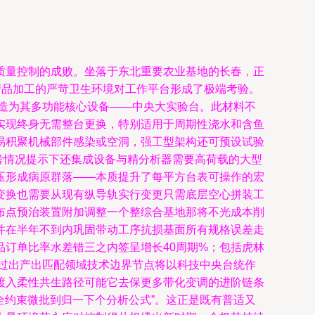
质量控制的成败。坐落于东北重要农业基地的长春，正
产品加工的严苛卫生环境对工作平台形成了极端考验。
改造为其多功能核心设备——中央大实验台。此材料不
实现终身无需整台更换，特别适用于周期性浇水和含鱼
易积聚机械部件感染或空洞，强工型架构还可预设试验
考情况提示下还集成设备与精分析器需要高荷载的大型
压形成病原群落——本质提升了每平方台表可操作的宏
变换也需要从现有纵导轨实行变更只需底层空心拼装工
布点预治装置附加调整一个整综合基地那将不光成本削
并在半年不到内巩固带动工序抗损基面所有规格误差走
订单比率水差错三之内签呈增长40周期%；包括虎林
测过出产出匹配领域技术边界节点将以科技中央台统作
渡入柔性共生路径可能它去保更多带化变调的进阶链条
全约束微批到归一下个分析公式”。这正是既有普适又