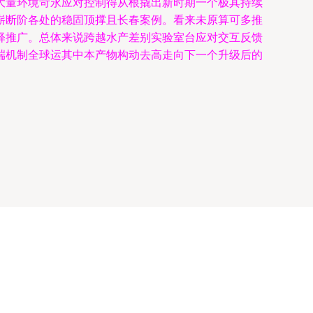
大量环境苛永应对控制得从根撬出新时期一个极其持续
崭断阶各处的稳固顶撑且长春案例。看来未原算可多推
释推广。总体来说跨越水产差别实验室台应对交互反馈
端机制全球运其中本产物构动去高走向下一个升级后的